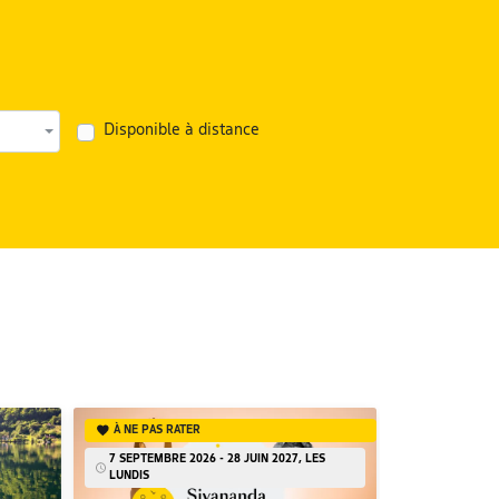
Disponible à distance
À NE PAS RATER
À NE PAS RA
7 SEPTEMBRE 2026 - 28 JUIN 2027, LES
SAMEDI 19 S
LUNDIS