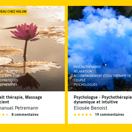
VEAU CHEZ HOLOM
PSYCHOTHÉRAPIES
LT THÉRAPIE
RELAXATION
GE BIEN-ÊTRE
ACCOMPAGNEMENT ET/OU THÉRAPIE DE
OPRATIQUES
COUPLE
OTHÉRAPIES
PSYCHOLOGUES
alt thérapie, Massage
Psychologue - Psychothérapie
cient
dynamique et intuitive
anuel Petremann
Eliosée Benoist
8 commentaires
19 commentaires