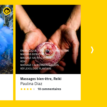
ENERGÉTIQUE, TOUCHER THÉRAPEUTIQUE
MASSAGE BIEN-ÊTRE
MASSAGE SACRO-CRÂNIEN
REIKI
MASSAGE CALIFORNIEN-SUÉDOIS
RÉFLEXOLOGIE PLANTAIRE
PILATES
Massages bien-être, Reiki
Cours de Pi
Paulina Diaz
Aude Cast
10 commentaires
9