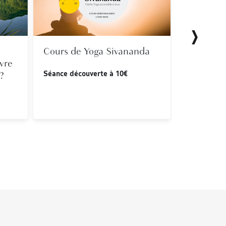
Cours de Yoga Sivananda
Atelier d
ivre
d'écritur
Séance découverte à 10€
?
30 euros, su