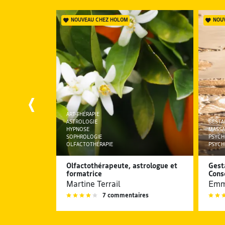
NOUVEAU CHEZ HOLOM
NOU
LES
ART-THÉRAPIE
NS
ASTROLOGIE
GESTA
HYPNOSE
MASSA
SOPHROLOGIE
PSYCH
OLFACTOTHÉRAPIE
PSYCH
Olfactothérapeute, astrologue et
Gest
formatrice
Cons
Martine Terrail
Emm
7 commentaires