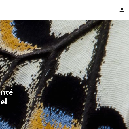
nté
el