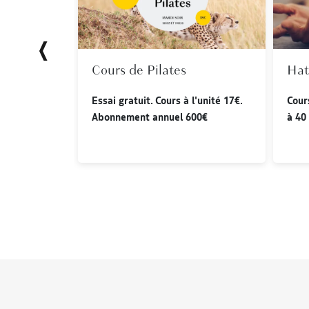
LES
TS
Cours de Pilates
Hat
Essai gratuit. Cours à l'unité 17€.
Cour
Abonnement annuel 600€
à 40