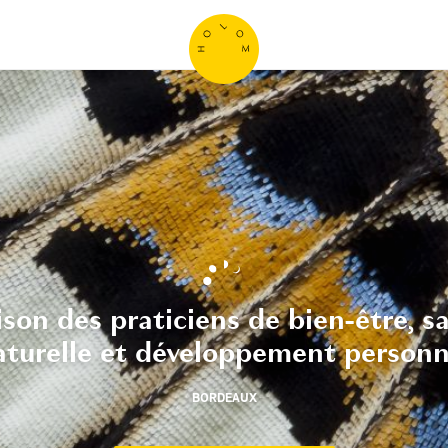
son des praticiens
de
bien-être,
sa
aturelle et développement personn
BORDEAUX