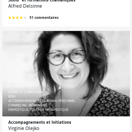
Soins* et formations chamaniques
Alfred Delsinne
51 commentaires
COURS ET FORMATIONS
REIKI
ACCOMPAGNEMENT ET COACHING PERSONNEL
CHANNELING, MÉDIUMNITÉ
ENERGÉTIQUE, TOUCHER THÉRAPEUTIQUE
Accompagnements et Initiations
Virginie Olejko