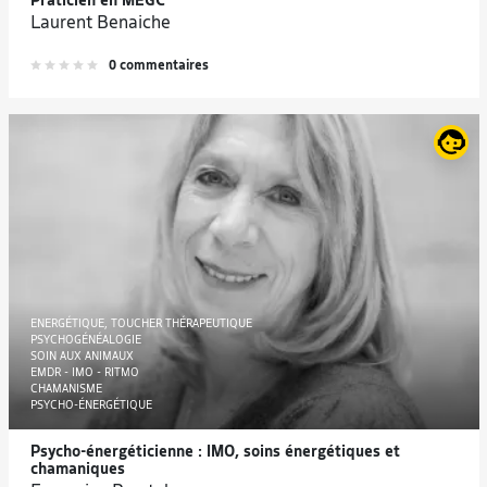
Praticien en MEGC
Laurent Benaiche
0 commentaires
ENERGÉTIQUE, TOUCHER THÉRAPEUTIQUE
PSYCHOGÉNÉALOGIE
SOIN AUX ANIMAUX
EMDR - IMO - RITMO
CHAMANISME
PSYCHO-ÉNERGÉTIQUE
Psycho-énergéticienne : IMO, soins énergétiques et
chamaniques