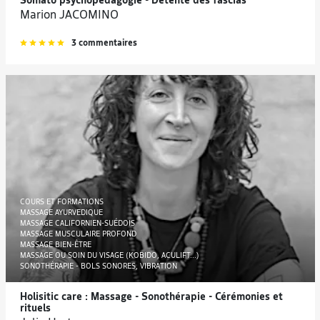
Somato psychopédagogie - Détente des fascias
Marion JACOMINO
3 commentaires
COURS ET FORMATIONS
MASSAGE AYURVEDIQUE
MASSAGE CALIFORNIEN-SUÉDOIS
MASSAGE MUSCULAIRE PROFOND
MASSAGE BIEN-ÊTRE
MASSAGE OU SOIN DU VISAGE (KOBIDO, ACULIFT...)
SONOTHÉRAPIE - BOLS SONORES, VIBRATION
Holisitic care : Massage - Sonothérapie - Cérémonies et
rituels